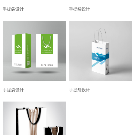
手提袋设计
手提袋设计
手提袋设计
手提袋设计