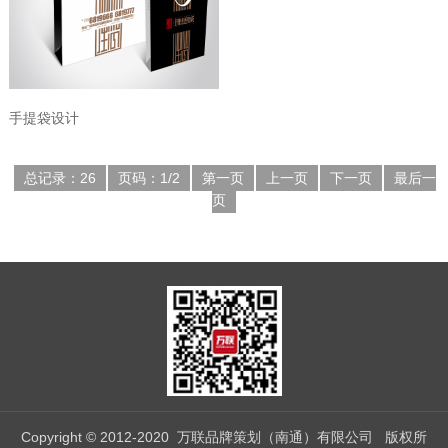
手提袋设计
总记录：26
页码：1/2
第一页
上一页
下一页
最后一
页
Copyright © 2012-2020 万联品牌策划（南通）有限公司 版权所