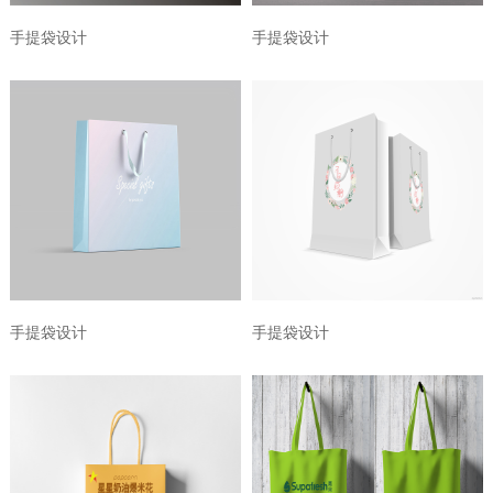
手提袋设计
手提袋设计
手提袋设计
手提袋设计